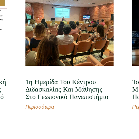
κή
1η Ημερίδα Του Κέντρου
Το
ς
Διδασκαλίας Και Μάθησης
Μά
κό
Στο Γεωπονικό Πανεπιστήμιο
Πα
Περισσότερα
Πε