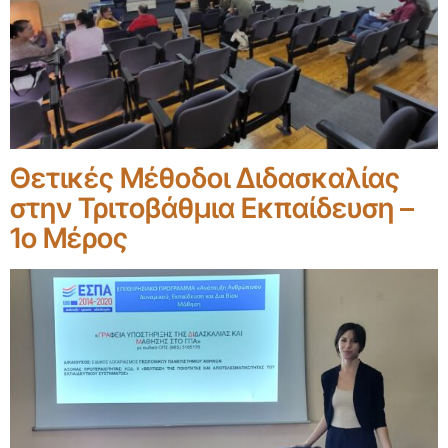
Θετικές Μέθοδοι Διδασκαλίας
στην Τριτοβάθμια Εκπαίδευση –
1ο Μέρος